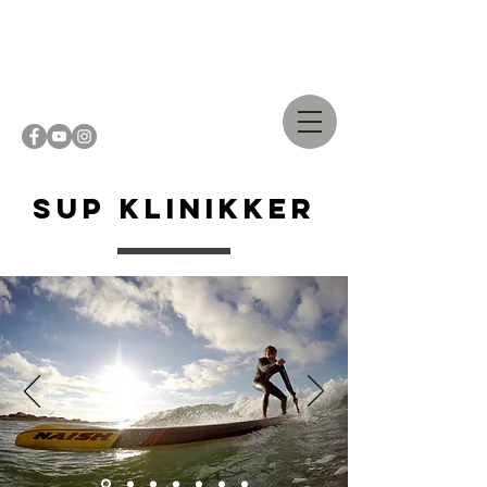
Casper
Steinfath
SUP klinikker